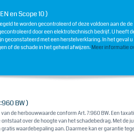
EN en Scope 10 )
eregeld te worden gecontroleerd of deze voldoen aan de d
 gecontroleerd door een elektrotechnisch bedrijf. U heeft d
zijn geconstateerd met een herstelverklaring. In het geval 
gen of de schade in het geheel afwijzen.
Meer informatie o
7:960 BW )
s van de herbouwwaarde conform Art. 7:960 BW. Een taxatie
e ontstaat over de hoogte van het schadebedrag. Met de j
gratis waardebepaling aan. Daarmee kan er garantie teg