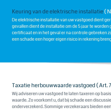
Keuring van de elektrische installatie
( N
De elektrische installatie van uw vastgoed dient g
gevallen dient de installatie om de 5 jaar te worden
certificaat en in het geval er na controle gebreken 
een schade een hoger eigen risico in rekening bren
Taxatie herbouwwaarde vastgoed ( Art. 
Wij adviseren uw vastgoed te laten taxeren op basi
waarde. Zo voorkomt u, dat bij schade een discussi
onderverzekerd. Sommige verzekeraars bieden een 