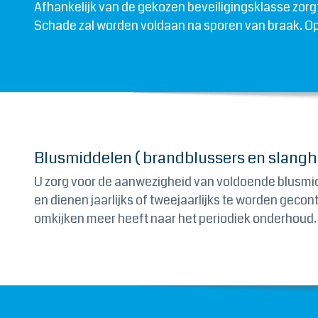
Afhankelijk van de gekozen beveiligingsklasse zor
Schade zal worden voldaan na sporen van braak. Op 
Blusmiddelen ( brandblussers en slangh
U zorg voor de aanwezigheid van voldoende blusmidd
en dienen jaarlijks of tweejaarlijks te worden geco
omkijken meer heeft naar het periodiek onderhoud. 