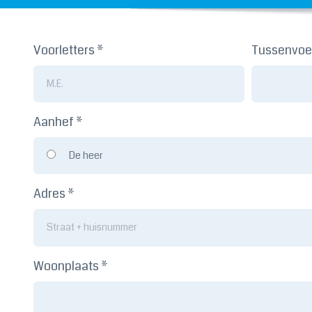
Voorletters *
Tussenvoe
Aanhef *
De heer
Adres *
Woonplaats *