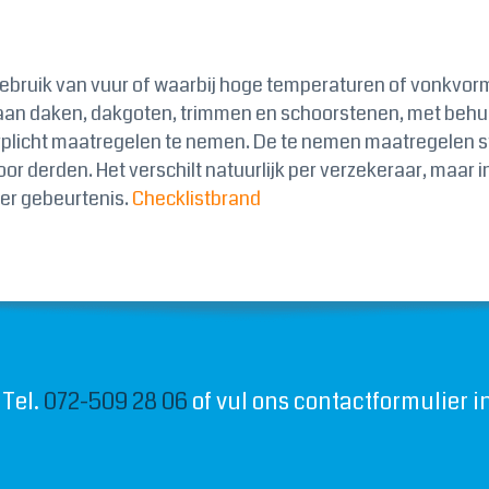
gebruik van vuur of waarbij hoge temperaturen of vonkvormin
an daken, dakgoten, trimmen en schoorstenen, met behul
rplicht maatregelen te nemen. De te nemen maatregelen sta
or derden. Het verschilt natuurlijk per verzekeraar, maar 
er gebeurtenis.
Checklistbrand
 Tel.
072-509 28 06
of vul ons contactformulier in