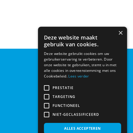
×
Deze website maakt
gebruik van cookies.
Deze website gebruikt cookies om uw
gebruikerservaring te verbeteren. Door
Openingstijden
onze website te gebruiken, stemt u in met
alle cookies in overeenstemming met ons
maandag
09:00 | 17:00
Cookiebeleid.
Lees verder
dinsdag
09:00 | 17:00
PRESTATIE
woensdag
09:00 | 17:00
TARGETING
donderdag
09:00 | 17:00
FUNCTIONEEL
vrijdag
09:00 | 17:00
NIET-GECLASSIFICEERD
zaterdag
09:00 | 15:00
zondag
gesloten
ALLES ACCEPTEREN