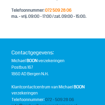
Telefoonnummer:
072 509 28 06
ma. - vrij. 09:00 - 17:00 / zat. 09:00 - 15:00.
Contactgegevens:
Michael
BOON
verzekeringen
Postbus 167
1860 AD Bergen N.H.
Klantcontactcentrum van Michael
BOON
verzekeringen
Telefoonnummer:
072 - 509 28 06