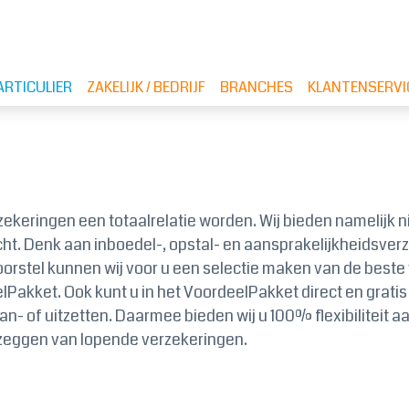
ARTICULIER
ZAKELIJK / BEDRIJF
BRANCHES
KLANTENSERVI
zekeringen een totaalrelatie worden. Wij bieden namelijk 
recht. Denk aan inboedel-, opstal- en aansprakelijkheidsv
 voorstel kunnen wij voor u een selectie maken van de best
akket. Ook kunt u in het VoordeelPakket direct en grati
- of uitzetten. Daarmee bieden wij u 100% flexibiliteit a
pzeggen van lopende verzekeringen.