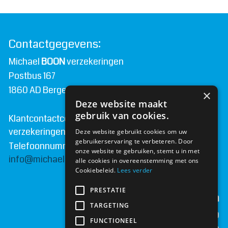
Contactgegevens:
Michael
BOON
verzekeringen
Postbus 167
1860 AD Bergen N.H.
×
Deze website maakt
gebruik van cookies.
Klantcontactcentrum van Michael
BOON
verzekeringen
Deze website gebruikt cookies om uw
gebruikerservaring te verbeteren. Door
Telefoonnummer:
072 - 509 28 06
onze website te gebruiken, stemt u in met
info@michaelboonverzekeringen.nl
alle cookies in overeenstemming met ons
Cookiebeleid.
Lees verder
PRESTATIE
Openingstijden
TARGETING
maandag
09:00 | 17:00
FUNCTIONEEL