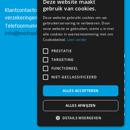
Deze website maakt
gebruik van cookies.
Klantcontactcentrum van Michael
BOON
verzekeringen
Deze website gebruikt cookies om uw
gebruikerservaring te verbeteren. Door
Telefoonnummer:
072 - 509 28 06
onze website te gebruiken, stemt u in met
info@michaelboonverzekeringen.nl
alle cookies in overeenstemming met ons
Cookiebeleid.
Lees verder
PRESTATIE
Openingstijden
TARGETING
maandag
09:00 | 17:00
FUNCTIONEEL
dinsdag
09:00 | 17:00
NIET-GECLASSIFICEERD
woensdag
09:00 | 17:00
donderdag
09:00 | 17:00
ALLES ACCEPTEREN
vrijdag
09:00 | 17:00
zaterdag
09:00 | 15:00
ALLES AFWIJZEN
zondag
gesloten
DETAILS WEERGEVEN